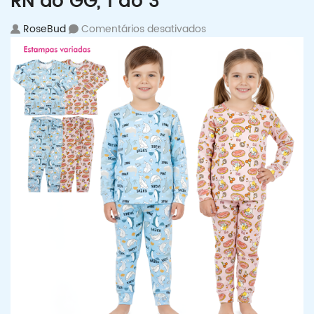
RN ao GG, 1 ao 3
em Conjunto body térm
RoseBud
Comentários desativados