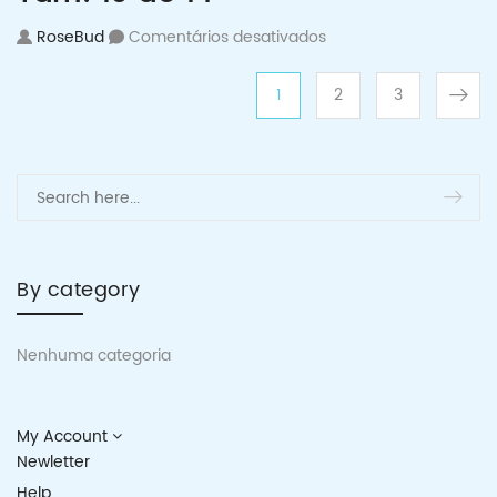
em Cacharrel térmica 
RoseBud
Comentários desativados
Paginação de po
Page
Page
Page
1
2
3
By category
Nenhuma categoria
My Account
Newletter
Help